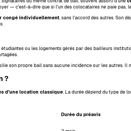
nt signataires du même contrat de bail, souvent assorti d'une
c
er — c'est-à-dire que si l'un des colocataires ne paie pas, le
r congé individuellement
, sans l'accord des autres. Son dép
s.
tudiantes ou les logements gérés par des bailleurs instituti
rtagées.
ésilie son propre bail sans aucune incidence sur les autres. Il n
n ?
es d'une location classique
. La durée dépend du type de lo
Durée du préavis