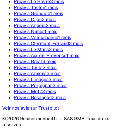
Préavis
Le Havre
3
mois
Préavis
Toulon
1
mois
Préavis
Grenoble
1
mois
Préavis
Dijon
3
mois
Préavis
Angers
3
mois
Préavis
Nîmes
1
mois
Préavis
Villeurbanne
1
mois
Préavis
Clermont-Ferrand
3
mois
Préavis
Le Mans
3
mois
Préavis
Aix-en-Provence
1
mois
Préavis
Brest
3
mois
Préavis
Tours
3
mois
Préavis
Amiens
3
mois
Préavis
Limoges
3
mois
Préavis
Perpignan
3
mois
Préavis
Metz
3
mois
Préavis
Besançon
3
mois
Voir nos avis sur Trustpilot
©
2026
Resiliermonbail.fr — SAS RMB. Tous droits
réservés.