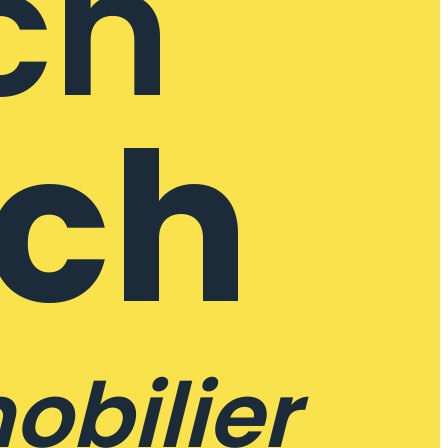
ch
ech
obilier