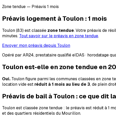
Zone tendue — Préavis 1 mois
Préavis logement à
Toulon
:
1
mois
Toulon
(
83
) est classée
zone tendue
. Votre préavis de rési
minutes.
Tout savoir sur le préavis en zone tendue
.
Envoyer mon préavis depuis
Toulon
Opéré par AR24, prestataire qualifié eIDAS · horodatage quali
Toulon
est-elle en zone tendue en 2
Oui.
Toulon
figure parmi les communes classées en zone ten
location vide est
réduit à 1 mois au lieu de 3
, de plein droi
Préavis de bail à
Toulon
: ce que dit la
Toulon est classée zone tendue : le préavis est réduit à 1 
et des quartiers résidentiels du Mourillon.