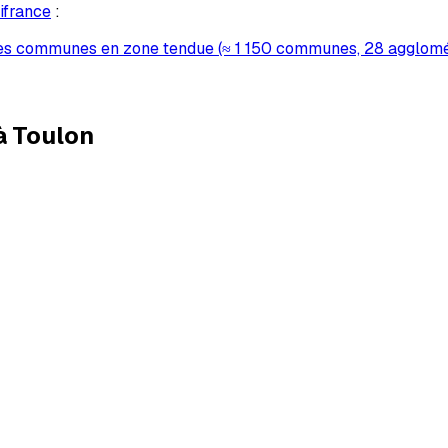
ifrance
:
es communes en zone tendue (≈ 1 150 communes, 28 agglomé
à Toulon