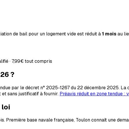
liation de bail pour un logement vide est réduit à
1 mois
au lie
fié ·
7,99€
tout compris
026 ?
due par le décret n° 2025-1267 du 22 décembre 2025. La con
t et sans justificatif à fournir.
Préavis réduit en zone tendue : vé
 loi
mois. Première base navale française, Toulon connaît une dem