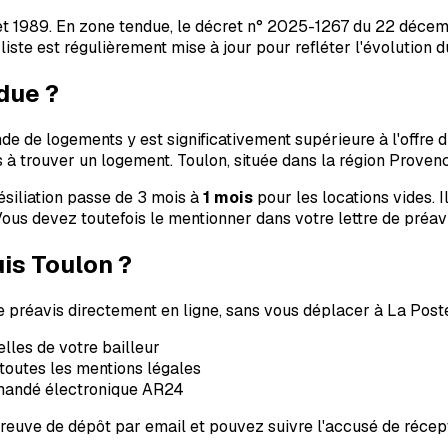
 juillet 1989. En zone tendue, le décret n° 2025-1267 du 22 d
iste est régulièrement mise à jour pour refléter l'évolution d
due ?
e logements y est significativement supérieure à l'offre dis
s à trouver un logement.
Toulon
, située dans la région
Provenc
ésiliation passe de 3 mois à
1 mois
pour les locations vides. Il
 Vous devez toutefois le mentionner dans votre lettre de préavi
uis
Toulon
?
e préavis directement en ligne, sans vous déplacer à La Post
lles de votre bailleur
outes les mentions légales
mandé électronique AR24
euve de dépôt par email et pouvez suivre l'accusé de récept