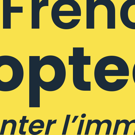
Fren
opt
nter l’imm