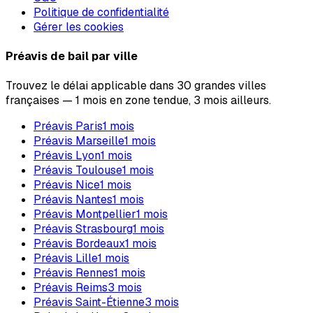
Politique de confidentialité
Gérer les cookies
Préavis de bail par ville
Trouvez le délai applicable dans 30 grandes villes
françaises — 1 mois en zone tendue, 3 mois ailleurs.
Préavis
Paris
1
mois
Préavis
Marseille
1
mois
Préavis
Lyon
1
mois
Préavis
Toulouse
1
mois
Préavis
Nice
1
mois
Préavis
Nantes
1
mois
Préavis
Montpellier
1
mois
Préavis
Strasbourg
1
mois
Préavis
Bordeaux
1
mois
Préavis
Lille
1
mois
Préavis
Rennes
1
mois
Préavis
Reims
3
mois
Préavis
Saint-Étienne
3
mois