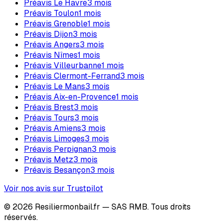
Préavis
Le Havre
3
mois
Préavis
Toulon
1
mois
Préavis
Grenoble
1
mois
Préavis
Dijon
3
mois
Préavis
Angers
3
mois
Préavis
Nîmes
1
mois
Préavis
Villeurbanne
1
mois
Préavis
Clermont-Ferrand
3
mois
Préavis
Le Mans
3
mois
Préavis
Aix-en-Provence
1
mois
Préavis
Brest
3
mois
Préavis
Tours
3
mois
Préavis
Amiens
3
mois
Préavis
Limoges
3
mois
Préavis
Perpignan
3
mois
Préavis
Metz
3
mois
Préavis
Besançon
3
mois
Voir nos avis sur Trustpilot
©
2026
Resiliermonbail.fr — SAS RMB. Tous droits
réservés.