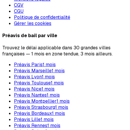
CGV
CGU
Politique de confidentialité
Gérer les cookies
Préavis de bail par ville
Trouvez le délai applicable dans 30 grandes villes
françaises — 1 mois en zone tendue, 3 mois ailleurs.
Préavis
Paris
1
mois
Préavis
Marseille
1
mois
Préavis
Lyon
1
mois
Préavis
Toulouse
1
mois
Préavis
Nice
1
mois
Préavis
Nantes
1
mois
Préavis
Montpellier
1
mois
Préavis
Strasbourg
1
mois
Préavis
Bordeaux
1
mois
Préavis
Lille
1
mois
Préavis
Rennes
1
mois