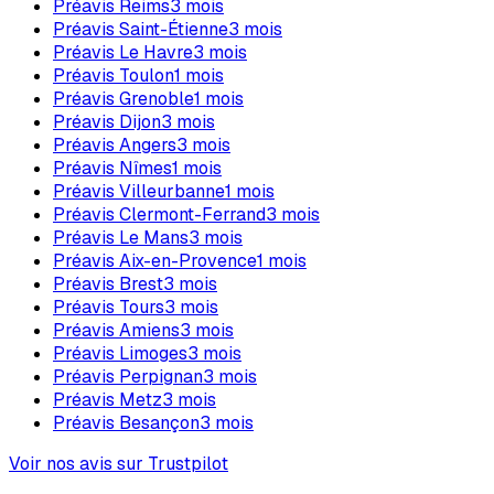
Préavis
Reims
3
mois
Préavis
Saint-Étienne
3
mois
Préavis
Le Havre
3
mois
Préavis
Toulon
1
mois
Préavis
Grenoble
1
mois
Préavis
Dijon
3
mois
Préavis
Angers
3
mois
Préavis
Nîmes
1
mois
Préavis
Villeurbanne
1
mois
Préavis
Clermont-Ferrand
3
mois
Préavis
Le Mans
3
mois
Préavis
Aix-en-Provence
1
mois
Préavis
Brest
3
mois
Préavis
Tours
3
mois
Préavis
Amiens
3
mois
Préavis
Limoges
3
mois
Préavis
Perpignan
3
mois
Préavis
Metz
3
mois
Préavis
Besançon
3
mois
Voir nos avis sur Trustpilot