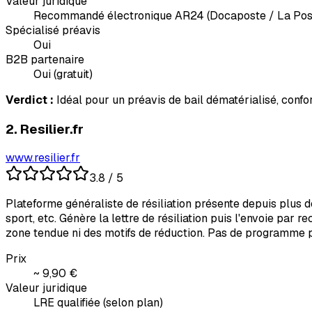
Valeur juridique
Recommandé électronique AR24 (Docaposte / La Pos
Spécialisé préavis
Oui
B2B partenaire
Oui (gratuit)
Verdict :
Idéal pour un préavis de bail dématérialisé, conf
2
.
Resilier.fr
www.resilier.fr
3.8
/ 5
Plateforme généraliste de résiliation présente depuis plus d
sport, etc. Génère la lettre de résiliation puis l'envoie pa
zone tendue ni des motifs de réduction. Pas de programme pa
Prix
~ 9,90 €
Valeur juridique
LRE qualifiée (selon plan)