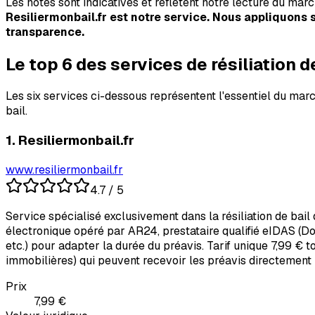
Les notes sont indicatives et reflètent notre lecture du mar
Resiliermonbail.fr est notre service. Nous appliquons 
transparence.
Le top 6 des services de résiliation d
Les six services ci-dessous représentent l'essentiel du mar
bail.
1
.
Resiliermonbail.fr
www.resiliermonbail.fr
4.7
/ 5
Service spécialisé exclusivement dans la résiliation de bail
électronique opéré par AR24, prestataire qualifié eIDAS (Do
etc.) pour adapter la durée du préavis. Tarif unique 7,99 € 
immobilières) qui peuvent recevoir les préavis directement 
Prix
7,99 €