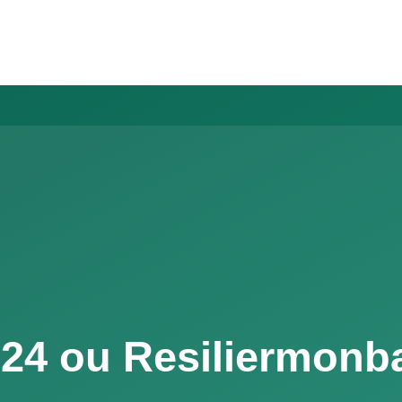
ctronique AR24. Lettre de préavis générée et envoyée en 3 mi