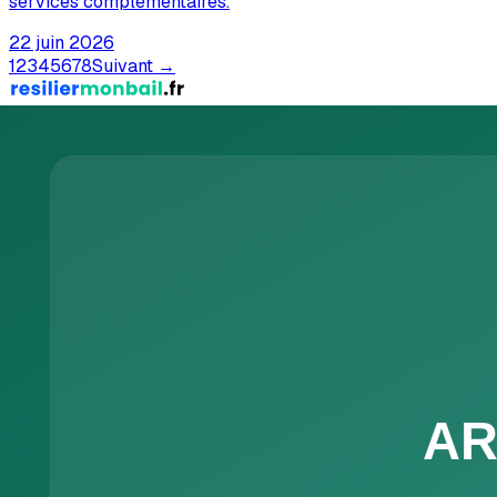
services complémentaires.
22 juin 2026
1
2
3
4
5
6
7
8
Suivant →
Service en ligne de résiliation de bail par recommandé éle