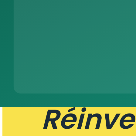
La
Pr
Réinve