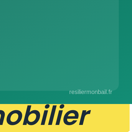
ch
ech
obilier