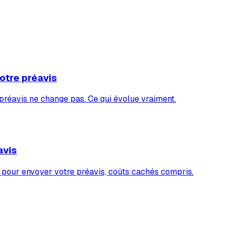
otre préavis
e préavis ne change pas. Ce qui évolue vraiment.
avis
 pour envoyer votre préavis, coûts cachés compris.