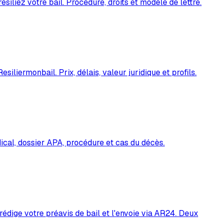
siliez votre bail. Procédure, droits et modèle de lettre.
ermonbail. Prix, délais, valeur juridique et profils.
dical, dossier APA, procédure et cas du décès.
dige votre préavis de bail et l'envoie via AR24. Deux