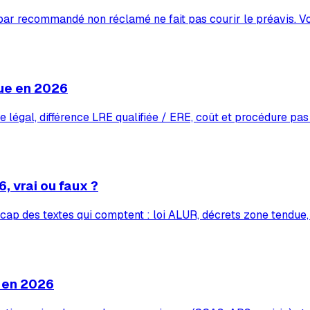
 par recommandé non réclamé ne fait pas courir le préavis. V
ue en 2026
légal, différence LRE qualifiée / ERE, coût et procédure pas
6, vrai ou faux ?
 récap des textes qui comptent : loi ALUR, décrets zone tendue
l en 2026