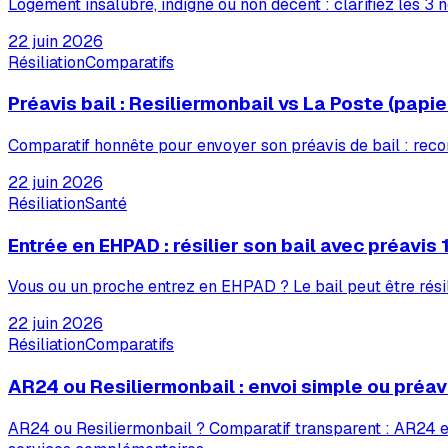
Logement insalubre, indigne ou non décent : clarifiez les 3 n
22 juin 2026
Résiliation
Comparatifs
Préavis bail : Resiliermonbail vs La Poste (papie
Comparatif honnête pour envoyer son préavis de bail : reco
22 juin 2026
Résiliation
Santé
Entrée en EHPAD : résilier son bail avec préavis
Vous ou un proche entrez en EHPAD ? Le bail peut être résili
22 juin 2026
Résiliation
Comparatifs
AR24 ou Resiliermonbail : envoi simple ou préav
AR24 ou Resiliermonbail ? Comparatif transparent : AR24 es