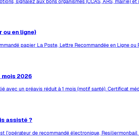
otions, signalez aux bons organismes (CCAS, ARS, mairie) et ré
r ou en ligne)
mmandé papier La Poste, Lettre Recommandée en Ligne ou Resili
 1 mois 2026
é avec un préavis réduit à 1 mois (motif santé). Certificat mé
is assisté ?
t l'opérateur de recommandé électronique, Resiliermonbail ré