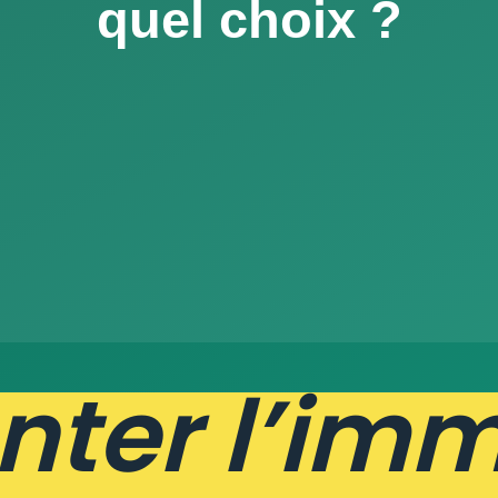
Fren
opt
nter l’imm