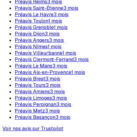
Préavis
Reims
3
mois
Préavis
Saint-Étienne
3
mois
Préavis
Le Havre
3
mois
Préavis
Toulon
1
mois
Préavis
Grenoble
1
mois
Préavis
Dijon
3
mois
Préavis
Angers
3
mois
Préavis
Nîmes
1
mois
Préavis
Villeurbanne
1
mois
Préavis
Clermont-Ferrand
3
mois
Préavis
Le Mans
3
mois
Préavis
Aix-en-Provence
1
mois
Préavis
Brest
3
mois
Préavis
Tours
3
mois
Préavis
Amiens
3
mois
Préavis
Limoges
3
mois
Préavis
Perpignan
3
mois
Préavis
Metz
3
mois
Préavis
Besançon
3
mois
Voir nos avis sur Trustpilot