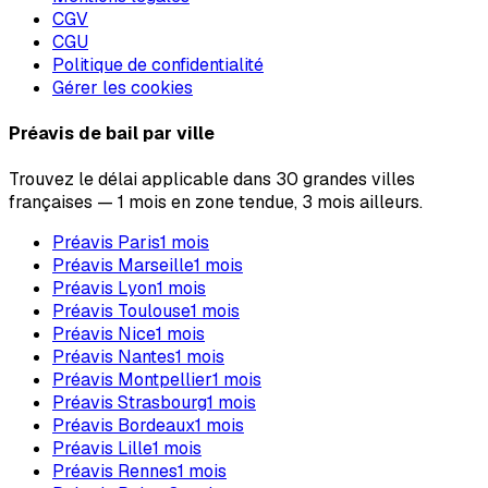
CGV
CGU
Politique de confidentialité
Gérer les cookies
Préavis de bail par ville
Trouvez le délai applicable dans 30 grandes villes
françaises — 1 mois en zone tendue, 3 mois ailleurs.
Préavis
Paris
1
mois
Préavis
Marseille
1
mois
Préavis
Lyon
1
mois
Préavis
Toulouse
1
mois
Préavis
Nice
1
mois
Préavis
Nantes
1
mois
Préavis
Montpellier
1
mois
Préavis
Strasbourg
1
mois
Préavis
Bordeaux
1
mois
Préavis
Lille
1
mois
Préavis
Rennes
1
mois