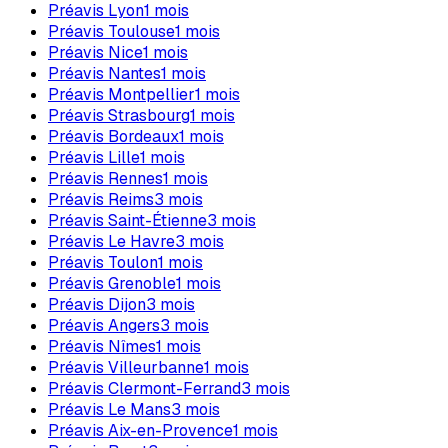
Préavis
Lyon
1
mois
Préavis
Toulouse
1
mois
Préavis
Nice
1
mois
Préavis
Nantes
1
mois
Préavis
Montpellier
1
mois
Préavis
Strasbourg
1
mois
Préavis
Bordeaux
1
mois
Préavis
Lille
1
mois
Préavis
Rennes
1
mois
Préavis
Reims
3
mois
Préavis
Saint-Étienne
3
mois
Préavis
Le Havre
3
mois
Préavis
Toulon
1
mois
Préavis
Grenoble
1
mois
Préavis
Dijon
3
mois
Préavis
Angers
3
mois
Préavis
Nîmes
1
mois
Préavis
Villeurbanne
1
mois
Préavis
Clermont-Ferrand
3
mois
Préavis
Le Mans
3
mois
Préavis
Aix-en-Provence
1
mois