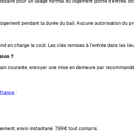
essaire pour un usage normal du logement (porte d'entrée, boî
 logement pendant la durée du bail. Aucune autorisation du pro
d en charge le coût. Les clés remises à l'entrée dans les lieu
sion ?
in courante, envoyer une mise en demeure par recommandé, et 
ifrance
:
ement, envoi instantané.
7,99€
tout compris.