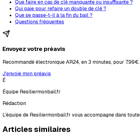
Que faire en cas de clé manquante ou insuffisante ?
Qui paie pour refaire un double de clé ?
Que se passe-t-il à la fin du bail ?
Questions fréquentes
Envoyez votre préavis
Recommandé électronique AR24, en 3 minutes, pour
7,99€
.
J'envoie mon préavis
É
Équipe Resiliermonbail.fr
Rédaction
L'équipe de Resiliermonbail.fr vous accompagne dans toutes
Articles similaires