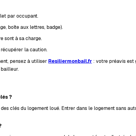
plet par occupant.
e, boîte aux lettres, badge).
e sont à sa charge.
r récupérer la caution.
ment, pensez à utiliser
Resiliermonbail.fr
: votre préavis es
bailleur.
clés ?
 des clés du logement loué. Entrer dans le logement sans auto
?