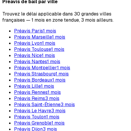
Préavis de bail par ville
Trouvez le délai applicable dans 30 grandes villes
françaises — 1 mois en zone tendue, 3 mois ailleurs.
Préavis
Paris
1
mois
Préavis
Marseille
1
mois
Préavis
Lyon
1
mois
Préavis
Toulouse
1
mois
Préavis
Nice
1
mois
Préavis
Nantes
1
mois
Préavis
Montpellier
1
mois
Préavis
Strasbourg
1
mois
Préavis
Bordeaux
1
mois
Préavis
Lille
1
mois
Préavis
Rennes
1
mois
Préavis
Reims
3
mois
Préavis
Saint-Étienne
3
mois
Préavis
Le Havre
3
mois
Préavis
Toulon
1
mois
Préavis
Grenoble
1
mois
Préavis
Dijon
3
mois