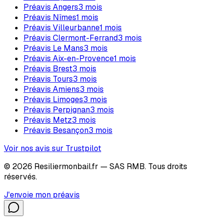
Préavis
Angers
3
mois
Préavis
Nîmes
1
mois
Préavis
Villeurbanne
1
mois
Préavis
Clermont-Ferrand
3
mois
Préavis
Le Mans
3
mois
Préavis
Aix-en-Provence
1
mois
Préavis
Brest
3
mois
Préavis
Tours
3
mois
Préavis
Amiens
3
mois
Préavis
Limoges
3
mois
Préavis
Perpignan
3
mois
Préavis
Metz
3
mois
Préavis
Besançon
3
mois
Voir nos avis sur Trustpilot
©
2026
Resiliermonbail.fr — SAS RMB. Tous droits
réservés.
J'envoie mon préavis