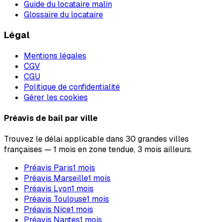
Guide du locataire malin
Glossaire du locataire
Légal
Mentions légales
CGV
CGU
Politique de confidentialité
Gérer les cookies
Préavis de bail par ville
Trouvez le délai applicable dans 30 grandes villes
françaises — 1 mois en zone tendue, 3 mois ailleurs.
Préavis
Paris
1
mois
Préavis
Marseille
1
mois
Préavis
Lyon
1
mois
Préavis
Toulouse
1
mois
Préavis
Nice
1
mois
Préavis
Nantes
1
mois