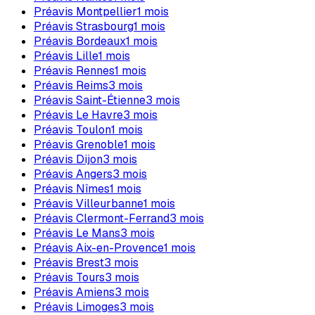
Préavis
Montpellier
1
mois
Préavis
Strasbourg
1
mois
Préavis
Bordeaux
1
mois
Préavis
Lille
1
mois
Préavis
Rennes
1
mois
Préavis
Reims
3
mois
Préavis
Saint-Étienne
3
mois
Préavis
Le Havre
3
mois
Préavis
Toulon
1
mois
Préavis
Grenoble
1
mois
Préavis
Dijon
3
mois
Préavis
Angers
3
mois
Préavis
Nîmes
1
mois
Préavis
Villeurbanne
1
mois
Préavis
Clermont-Ferrand
3
mois
Préavis
Le Mans
3
mois
Préavis
Aix-en-Provence
1
mois
Préavis
Brest
3
mois
Préavis
Tours
3
mois
Préavis
Amiens
3
mois
Préavis
Limoges
3
mois