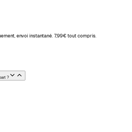
ement, envoi instantané.
7,99€
tout compris.
part ?