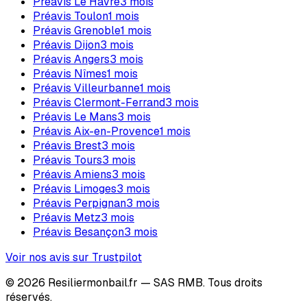
Préavis
Le Havre
3
mois
Préavis
Toulon
1
mois
Préavis
Grenoble
1
mois
Préavis
Dijon
3
mois
Préavis
Angers
3
mois
Préavis
Nîmes
1
mois
Préavis
Villeurbanne
1
mois
Préavis
Clermont-Ferrand
3
mois
Préavis
Le Mans
3
mois
Préavis
Aix-en-Provence
1
mois
Préavis
Brest
3
mois
Préavis
Tours
3
mois
Préavis
Amiens
3
mois
Préavis
Limoges
3
mois
Préavis
Perpignan
3
mois
Préavis
Metz
3
mois
Préavis
Besançon
3
mois
Voir nos avis sur Trustpilot
©
2026
Resiliermonbail.fr — SAS RMB. Tous droits
réservés.