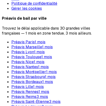
Politique de confidentialité
Gérer les cookies
Préavis de bail par ville
Trouvez le délai applicable dans 30 grandes villes
françaises — 1 mois en zone tendue, 3 mois ailleurs.
Préavis
Paris
1
mois
Préavis
Marseille
1
mois
Préavis
Lyon
1
mois
Préavis
Toulouse
1
mois
Préavis
Nice
1
mois
Préavis
Nantes
1
mois
Préavis
Montpellier
1
mois
Préavis
Strasbourg
1
mois
Préavis
Bordeaux
1
mois
Préavis
Lille
1
mois
Préavis
Rennes
1
mois
Préavis
Reims
3
mois
Préavis
Saint-Étienne
3
mois